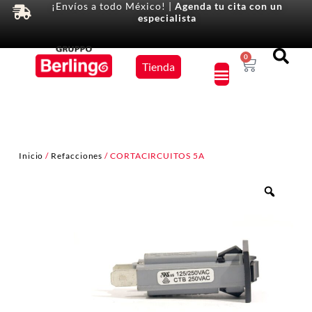
¡Envíos a todo México! |
Agenda tu cita con un
especialista
Equipos
0
Tienda
×
Inicio
/
Refacciones
/ CORTACIRCUITOS 5A