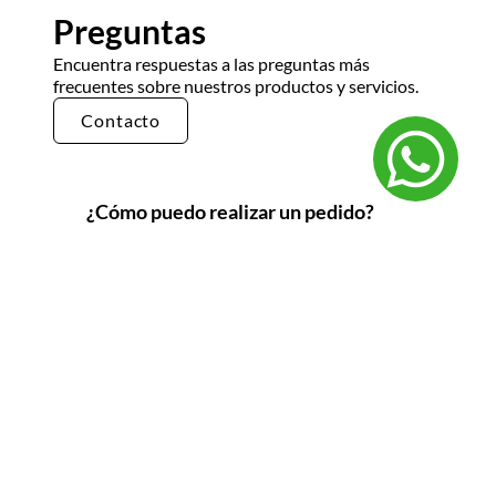
Preguntas
Encuentra respuestas a las preguntas más
frecuentes sobre nuestros productos y servicios.
Contacto
¿Cómo puedo realizar un pedido?
Puedes realizar un pedido en nuestra tienda en
línea seleccionando los productos que deseas y
siguiendo los pasos de pago. También puedes
comunicarte con nuestro equipo de ventas
para realizar un pedido por teléfono o correo
electrónico.
¿Cuál es el tiempo de entrega?
El tiempo de entrega varía según la ubicación y