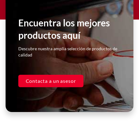
Lorem ipsum dolor sit amet
consectetur adipiscing elit dolor
Encuentra los mejores
productos aquí
Click Here
Descubre nuestra amplia selección de productos de
calidad
Contacta a un asesor