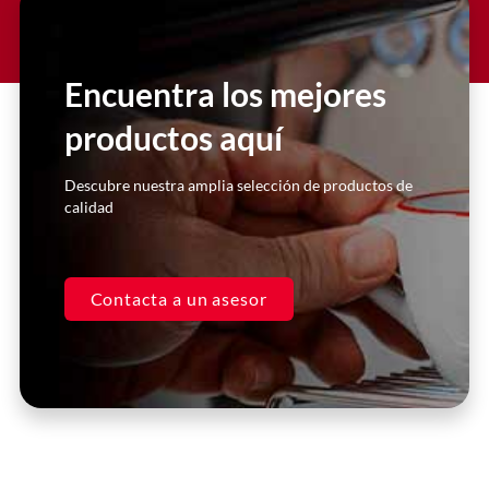
Berlingo ha sido excepcional. Sus
productos de equipamiento para el
sector #HORECA son de la más alta
Encuentra los mejores
calidad y nos han ayudado a mejorar
nuestra operación de manera
productos aquí
significativa.
Descubre nuestra amplia selección de productos de
Juan Pérez
calidad
Gerente, Restaurante XYZ
Contacta a un asesor