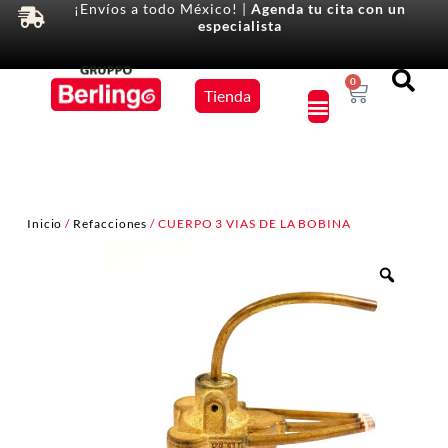
¡Envíos a todo México! |
Agenda tu cita con un
especialista
Equipos
0
Tienda
×
Inicio
/
Refacciones
/ CUERPO 3 VIAS DE LA BOBINA