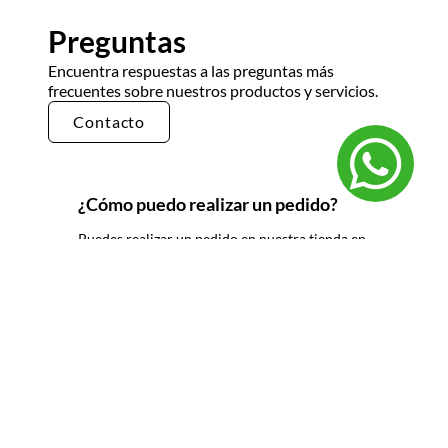
Preguntas
Encuentra respuestas a las preguntas más
frecuentes sobre nuestros productos y servicios.
Contacto
¿Cómo puedo realizar un pedido?
Puedes realizar un pedido en nuestra tienda en
línea seleccionando los productos que deseas y
siguiendo los pasos de pago. También puedes
comunicarte con nuestro equipo de ventas
para realizar un pedido por teléfono o correo
electrónico.
¿Cuál es el tiempo de entrega?