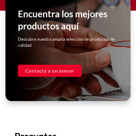
sector #HORECA son de la más alta
Encuentra los mejores
calidad y nos han ayudado a mejorar
nuestra operación de manera
productos aquí
significativa.
Descubre nuestra amplia selección de productos de
Juan Pérez
calidad
Gerente, Restaurante XYZ
Contacta a un asesor