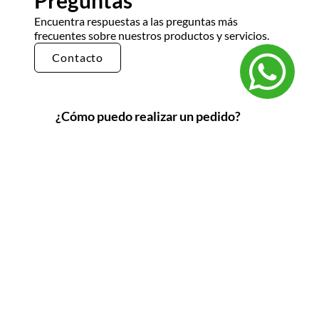
Preguntas
Encuentra respuestas a las preguntas más
frecuentes sobre nuestros productos y servicios.
Contacto
¿Cómo puedo realizar un pedido?
Puedes realizar un pedido en nuestra tienda en
línea seleccionando los productos que deseas y
siguiendo los pasos de pago. También puedes
comunicarte con nuestro equipo de ventas
para realizar un pedido por teléfono o correo
electrónico.
¿Cuál es el tiempo de entrega?
El tiempo de entrega varía según la ubicación y
el tipo de producto. Por lo general, nuestros