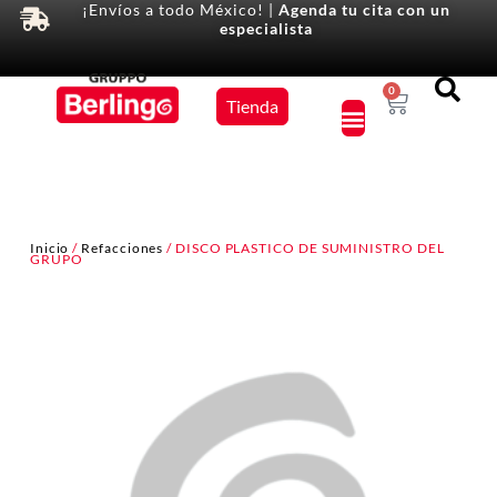
¡Envíos a todo México! |
Agenda tu cita con un
especialista
Equipos
0
Tienda
×
Inicio
/
Refacciones
/ DISCO PLASTICO DE SUMINISTRO DEL
GRUPO