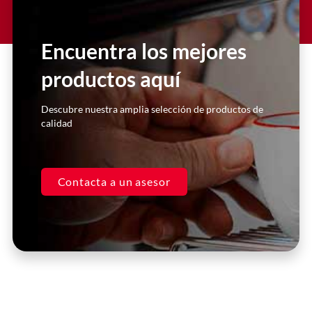
Lorem ipsum dolor sit amet
consectetur adipiscing elit dolor
Encuentra los mejores
productos aquí
Click Here
Descubre nuestra amplia selección de productos de
calidad
Contacta a un asesor