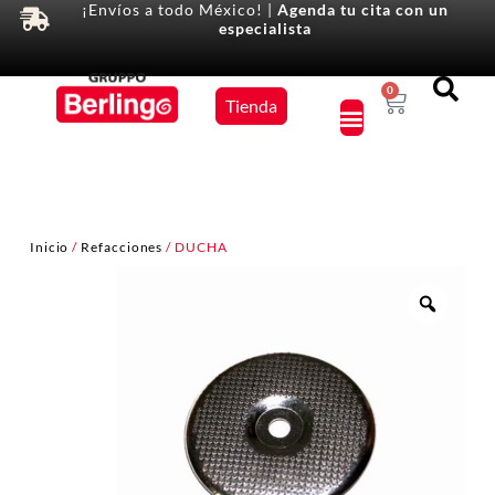
¡Envíos a todo México! |
Agenda tu cita con un
especialista
Equipos
0
Tienda
×
Inicio
/
Refacciones
/ DUCHA