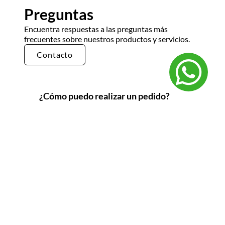
Preguntas
Encuentra respuestas a las preguntas más
frecuentes sobre nuestros productos y servicios.
Contacto
¿Cómo puedo realizar un pedido?
Puedes realizar un pedido en nuestra tienda en
línea seleccionando los productos que deseas y
siguiendo los pasos de pago. También puedes
comunicarte con nuestro equipo de ventas
para realizar un pedido por teléfono o correo
electrónico.
¿Cuál es el tiempo de entrega?
El tiempo de entrega varía según la ubicación y