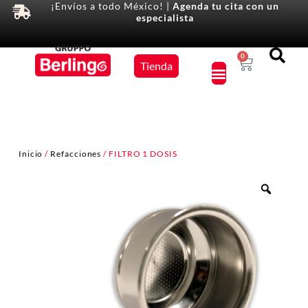
¡Envíos a todo México! |
Agenda tu cita con un
especialista
Equipos
0
Tienda
×
Inicio
/
Refacciones
/ FILTRO 1 DOSIS