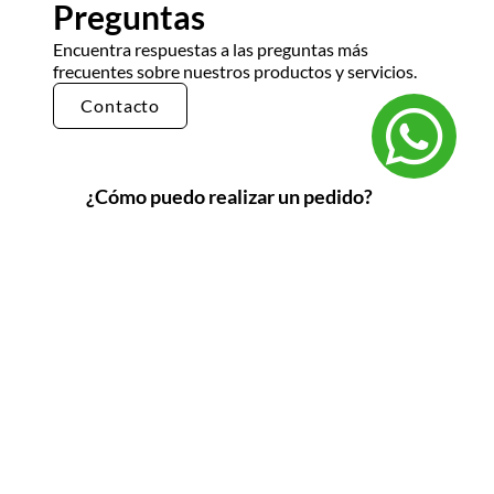
Preguntas
Encuentra respuestas a las preguntas más
frecuentes sobre nuestros productos y servicios.
Contacto
¿Cómo puedo realizar un pedido?
Puedes realizar un pedido en nuestra tienda en
línea seleccionando los productos que deseas y
siguiendo los pasos de pago. También puedes
comunicarte con nuestro equipo de ventas
para realizar un pedido por teléfono o correo
electrónico.
¿Cuál es el tiempo de entrega?
El tiempo de entrega varía según la ubicación y
el tipo de producto. Por lo general, nuestros