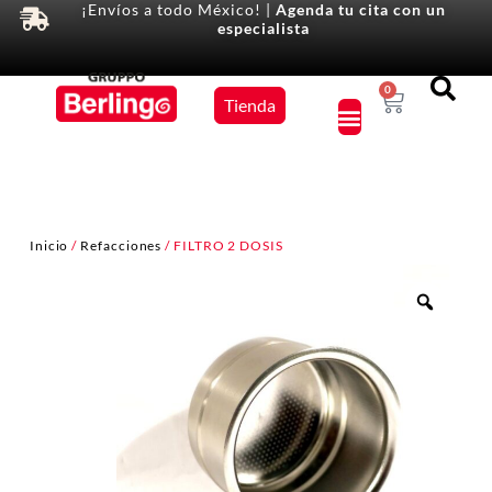
¡Envíos a todo México! |
Agenda tu cita con un
especialista
Equipos
0
Tienda
×
Inicio
/
Refacciones
/ FILTRO 2 DOSIS