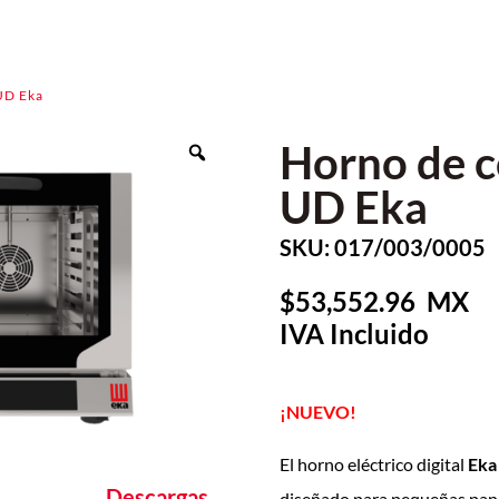
UD Eka
Horno de 
UD Eka
SKU: 017/003/0005
53,552.96
¡NUEVO!
El horno eléctrico digital
Eka
Descargas
diseñado para pequeñas panad