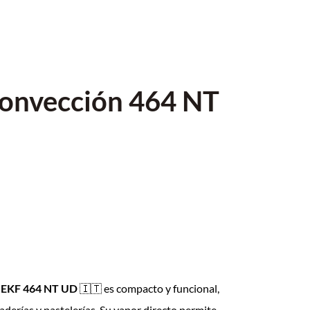
convección 464 NT
 EKF 464 NT UD
🇮🇹 es compacto y funcional,
erías y pastelerías. Su vapor directo permite