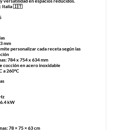
y versatilidad en espacios reducidos.
n
: Italia 🇮🇹
5
las
83 mm
rmite personalizar cada receta según las
cción
nas
: 784 x 754 x 634 mm
e cocción en acero inoxidable
°C a 260°C
cas
 Hz
: 6.4 kW
nas
: 78 × 75 × 63 cm