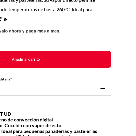
ando temperaturas de hasta 260°C. Ideal para
🥐🔥
évalo ahora y paga mes a mes
.
Añadir al carrito
litana*
NT UD
rno de convección digital
ón
: Cocción con vapor directo
: Ideal para pequeñas panaderías y pastelerías