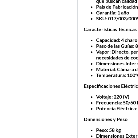
que buscan calidad 
País de Fabricació
Garantía
: 1 año
SKU
: 017/003/000
Características Técnicas
Capacidad
: 4 charo
Paso de las Guías
: 
Vapor
: Directo, pe
necesidades de co
Dimensiones Inter
Material
: Cámara d
Temperatura
: 100
Especificaciones Eléctri
Voltaje
: 220 (V)
Frecuencia
: 50/60
Potencia Eléctrica
Dimensiones y Peso
Peso
: 58 kg
Dimensiones Exter