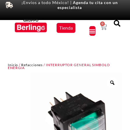
¡Envíos a todo México! |
Agenda tu cita con un
especialista
Equipos
0
Tienda
×
Inicio
/
Refacciones
/ INTERRUPTOR GENERAL SIMBOLO
ENERGIA