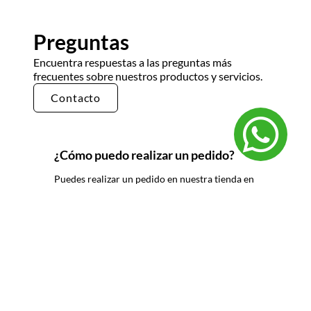
Preguntas
Encuentra respuestas a las preguntas más
frecuentes sobre nuestros productos y servicios.
Contacto
¿Cómo puedo realizar un pedido?
Puedes realizar un pedido en nuestra tienda en
línea seleccionando los productos que deseas y
siguiendo los pasos de pago. También puedes
comunicarte con nuestro equipo de ventas
para realizar un pedido por teléfono o correo
electrónico.
¿Cuál es el tiempo de entrega?