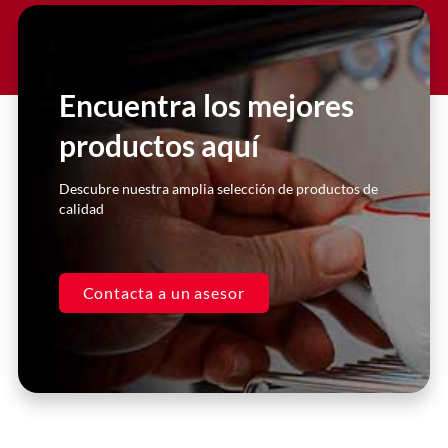
Slide 2 Heading
Lorem ipsum dolor sit amet
consectetur adipiscing elit dolor
Encuentra los mejores
productos aquí
Click Here
Descubre nuestra amplia selección de productos de
calidad
Contacta a un asesor