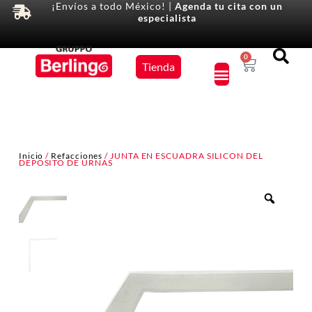
¡Envíos a todo México! |
Agenda tu cita con un
especialista
Equipos
0
Tienda
×
Inicio
/
Refacciones
/ JUNTA EN ESCUADRA SILICON DEL
DEPOSITO DE URNAS