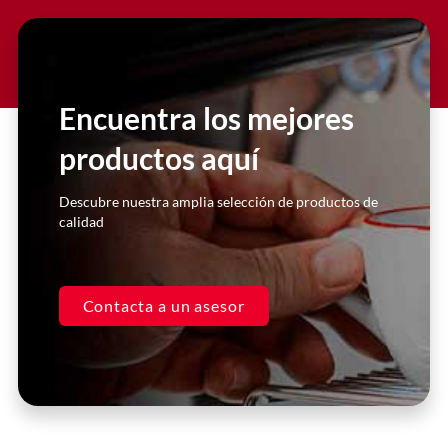
Slide 2 Heading
Lorem ipsum dolor sit amet
consectetur adipiscing elit dolor
Encuentra los mejores
productos aquí
Click Here
Descubre nuestra amplia selección de productos de
calidad
Contacta a un asesor