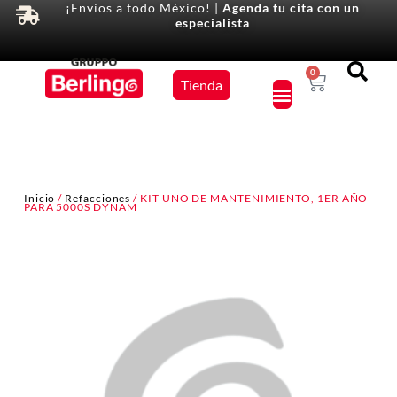
¡Envíos a todo México! |
Agenda tu cita con un
especialista
Equipos
0
Tienda
×
Inicio
/
Refacciones
/ KIT UNO DE MANTENIMIENTO, 1ER AÑO
PARA 5000S DYNAM