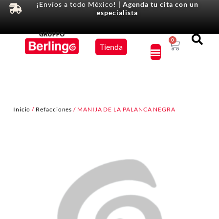
¡Envíos a todo México! |
Agenda tu cita con un
especialista
Equipos
0
Tienda
×
Inicio
/
Refacciones
/ MANIJA DE LA PALANCA NEGRA