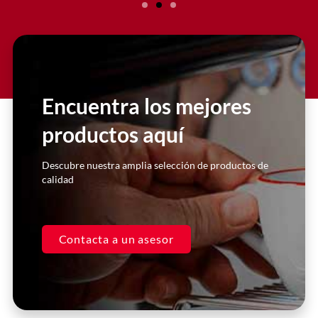
Slide 2 Heading
Lorem ipsum dolor sit amet
consectetur adipiscing elit dolor
Encuentra los mejores
productos aquí
Click Here
Descubre nuestra amplia selección de productos de
calidad
Contacta a un asesor