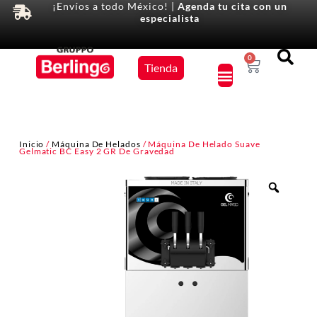
¡Envíos a todo México! |
Agenda tu cita con un
especialista
Equipos
0
Tienda
×
Inicio
/
Máquina De Helados
/ Máquina De Helado Suave
Gelmatic BC Easy 2 GR De Gravedad