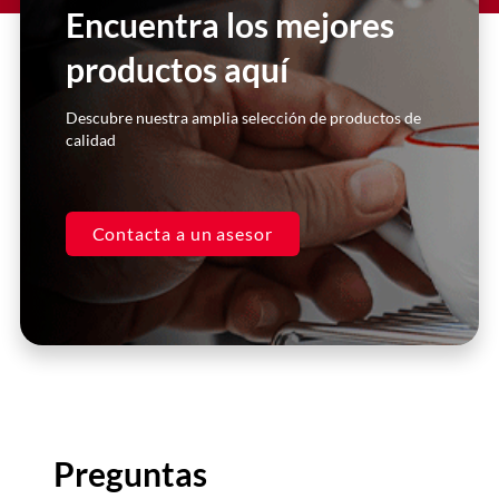
Encuentra los mejores
manera inmediata y super
personalizada. Excelentes asesores.
productos aquí
Casa Kooch
Descubre nuestra amplia selección de productos de
DLH
calidad
Contacta a un asesor
Preguntas