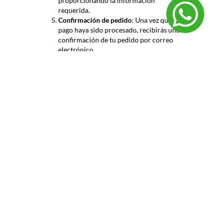
proporcionando la información
requerida.
Confirmación de pedido
: Una vez que el
pago haya sido procesado, recibirás una
confirmación de tu pedido por correo
electrónico.
¿Cuál es el tiempo de entrega?
El tiempo de entrega de tu pedido puede variar
según tu ubicación y la disponibilidad de los
productos. En general, los tiempos de entrega
estimados son:
Nacional (dentro del mismo país)
: Entre
3 y 7 días hábiles.
Te enviaremos un número de seguimiento para
que puedas monitorear el estado de tu envío.