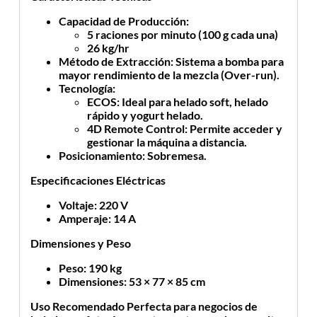
Capacidad de Producción
:
5 raciones por minuto (100 g cada una)
26 kg/hr
Método de Extracción
: Sistema a bomba para
mayor rendimiento de la mezcla (Over-run).
Tecnología
:
ECOS
: Ideal para helado soft, helado
rápido y yogurt helado.
4D Remote Control
: Permite acceder y
gestionar la máquina a distancia.
Posicionamiento
: Sobremesa.
Especificaciones Eléctricas
Voltaje
: 220 V
Amperaje
: 14 A
Dimensiones y Peso
Peso
: 190 kg
Dimensiones
: 53 × 77 × 85 cm
Uso Recomendado
Perfecta para negocios de