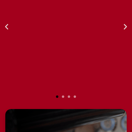
El servicio al cliente es excelente.
Compré la licuadora hace un par de
años, y he realizado reparaciones
con ellos. Siempre me atienden de