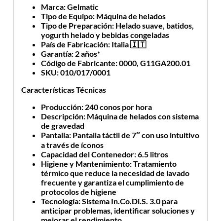
Marca
: Gelmatic
Tipo de Equipo
: Máquina de helados
Tipo de Preparación
: Helado suave, batidos,
yogurth helado y bebidas congeladas
País de Fabricación
: Italia 🇮🇹
Garantía
: 2 años*
Código de Fabricante
: 0000, G11GA200.01
SKU
: 010/017/0001
Características Técnicas
Producción
: 240 conos por hora
Descripción
: Máquina de helados con sistema
de gravedad
Pantalla
: Pantalla táctil de 7″ con uso intuitivo
a través de íconos
Capacidad del Contenedor
: 6.5 litros
Higiene y Mantenimiento
: Tratamiento
térmico que reduce la necesidad de lavado
frecuente y garantiza el cumplimiento de
protocolos de higiene
Tecnología
: Sistema In.Co.Di.S. 3.0 para
anticipar problemas, identificar soluciones y
mejorar el rendimiento