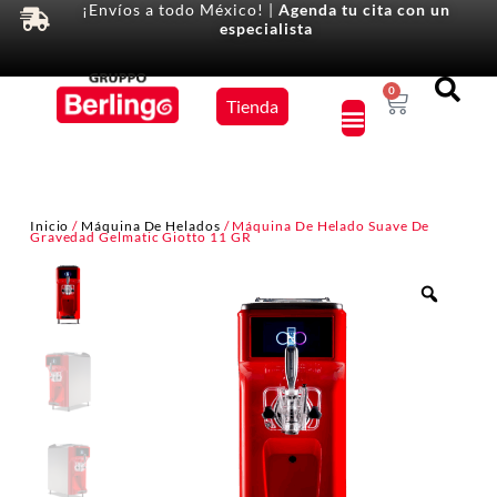
¡Envíos a todo México! |
Agenda tu cita con un
especialista
Equipos
0
Tienda
×
Inicio
/
Máquina De Helados
/ Máquina De Helado Suave De
Gravedad Gelmatic Giotto 11 GR