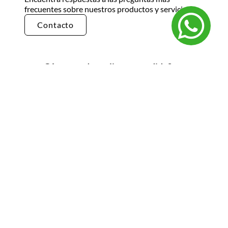
frecuentes sobre nuestros productos y servicios.
Contacto
¿Cómo puedo realizar un pedido?
Puedes realizar un pedido en nuestra tienda en
línea seleccionando los productos que deseas y
siguiendo los pasos de pago. También puedes
comunicarte con nuestro equipo de ventas
para realizar un pedido por teléfono o correo
electrónico.
¿Cuál es el tiempo de entrega?
El tiempo de entrega varía según la ubicación y
el tipo de producto. Por lo general, nuestros
productos se entregan en un plazo de 3 a 5 días
hábiles. Para obtener información más precisa