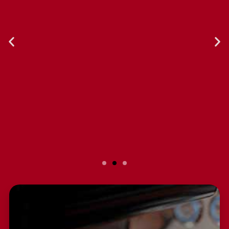
Slide 2 Heading
Lorem ipsum dolor sit amet
consectetur adipiscing elit dolor