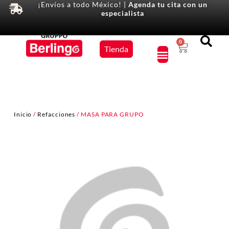
¡Envíos a todo México! |
Agenda tu cita con un
especialista
Equipos
0
Tienda
×
Inicio
/
Refacciones
/ MASA PARA GRUPO