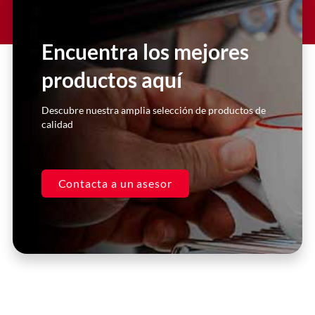
Lorem ipsum dolor sit amet
consectetur adipiscing elit dolor
Encuentra los mejores
productos aquí
Click Here
Descubre nuestra amplia selección de productos de
calidad
Contacta a un asesor