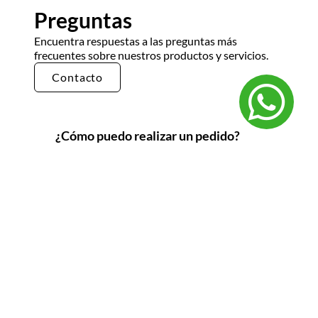
Preguntas
Encuentra respuestas a las preguntas más
frecuentes sobre nuestros productos y servicios.
Contacto
¿Cómo puedo realizar un pedido?
Puedes realizar un pedido en nuestra tienda en
línea seleccionando los productos que deseas y
siguiendo los pasos de pago. También puedes
comunicarte con nuestro equipo de ventas
para realizar un pedido por teléfono o correo
electrónico.
¿Cuál es el tiempo de entrega?
El tiempo de entrega varía según la ubicación y