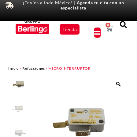
¡Envíos a todo México! |
Agenda tu cita con un
especialista
Equipos
0
Tienda
×
Inicio
/
Refacciones
/ MICROINTERRUPTOR