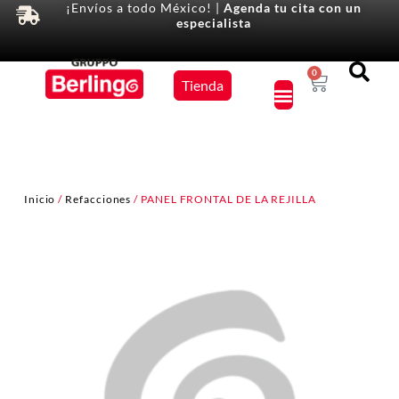
¡Envíos a todo México! |
Agenda tu cita con un
especialista
Equipos
0
Tienda
×
Inicio
/
Refacciones
/ PANEL FRONTAL DE LA REJILLA