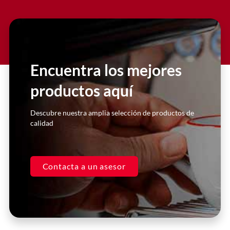
Slide 2 Heading
Lorem ipsum dolor sit amet
consectetur adipiscing elit dolor
Encuentra los mejores
productos aquí
Click Here
Descubre nuestra amplia selección de productos de
calidad
Contacta a un asesor