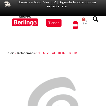
¡Envíos a todo México! |
Agenda tu cita con un
especialista
Equipos
0
Tienda
×
Inicio
/
Refacciones
/ PIE NIVELADOR INFERIOR