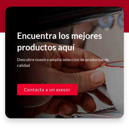
Slide 2 Heading
Lorem ipsum dolor sit amet
consectetur adipiscing elit dolor
Encuentra los mejores
productos aquí
Click Here
Descubre nuestra amplia selección de productos de
calidad
Contacta a un asesor