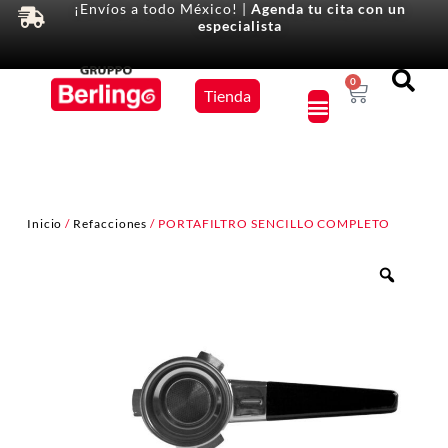
¡Envíos a todo México! |
Agenda tu cita con un
especialista
Equipos
0
Tienda
×
Inicio
/
Refacciones
/ PORTAFILTRO SENCILLO COMPLETO