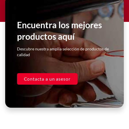
Lorem ipsum dolor sit amet
consectetur adipiscing elit dolor
Encuentra los mejores
productos aquí
Click Here
Descubre nuestra amplia selección de productos de
calidad
Contacta a un asesor