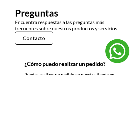
Preguntas
Encuentra respuestas a las preguntas más
frecuentes sobre nuestros productos y servicios.
Contacto
¿Cómo puedo realizar un pedido?
Puedes realizar un pedido en nuestra tienda en
línea seleccionando los productos que deseas y
siguiendo los pasos de pago. También puedes
comunicarte con nuestro equipo de ventas
para realizar un pedido por teléfono o correo
electrónico.
¿Cuál es el tiempo de entrega?