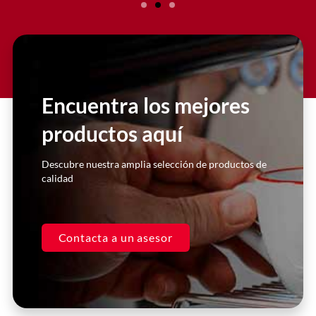
Slide 2 Heading
Lorem ipsum dolor sit amet
consectetur adipiscing elit dolor
Encuentra los mejores
productos aquí
Click Here
Descubre nuestra amplia selección de productos de
calidad
Contacta a un asesor