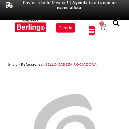
¡Envíos a todo México! |
Agenda tu cita con un
especialista
Equipos
0
Tienda
×
Inicio
/
Refacciones
/ SELLO CABEZA ROCIADORA