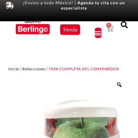
¡Envíos a todo México! |
Agenda tu cita con un
especialista
Equipos
0
Tienda
×
Inicio
/
Refacciones
/ TAPA COMPLETA DEL CONTENEDOR