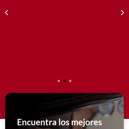
Slide 2 Heading
Lorem ipsum dolor sit amet
consectetur adipiscing elit dolor
Encuentra los mejores