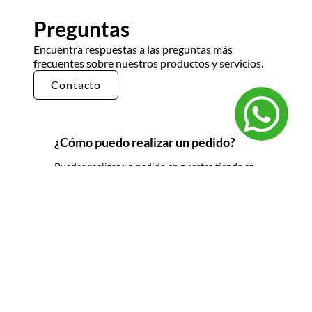
Preguntas
Encuentra respuestas a las preguntas más
frecuentes sobre nuestros productos y servicios.
Contacto
¿Cómo puedo realizar un pedido?
Puedes realizar un pedido en nuestra tienda en
línea seleccionando los productos que deseas y
siguiendo los pasos de pago. También puedes
comunicarte con nuestro equipo de ventas
para realizar un pedido por teléfono o correo
electrónico.
¿Cuál es el tiempo de entrega?