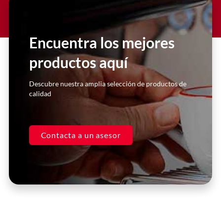
Lorem ipsum dolor sit amet
consectetur adipiscing elit dolor
Encuentra los mejores
productos aquí
Click Here
Descubre nuestra amplia selección de productos de
calidad
Contacta a un asesor