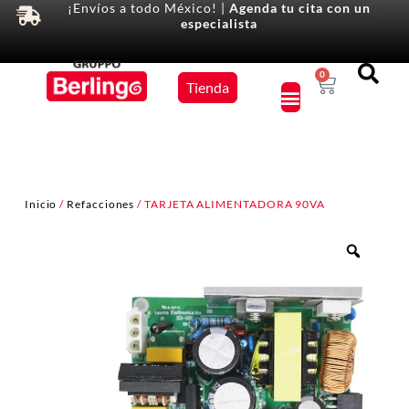
¡Envíos a todo México! |
Agenda tu cita con un
especialista
Equipos
0
Tienda
×
Inicio
/
Refacciones
/ TARJETA ALIMENTADORA 90VA