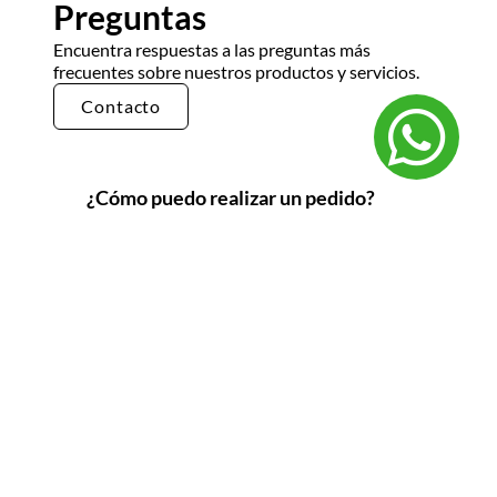
Preguntas
Encuentra respuestas a las preguntas más
frecuentes sobre nuestros productos y servicios.
Contacto
¿Cómo puedo realizar un pedido?
Puedes realizar un pedido en nuestra tienda en
línea seleccionando los productos que deseas y
siguiendo los pasos de pago. También puedes
comunicarte con nuestro equipo de ventas
para realizar un pedido por teléfono o correo
electrónico.
¿Cuál es el tiempo de entrega?
El tiempo de entrega varía según la ubicación y
el tipo de producto. Por lo general, nuestros