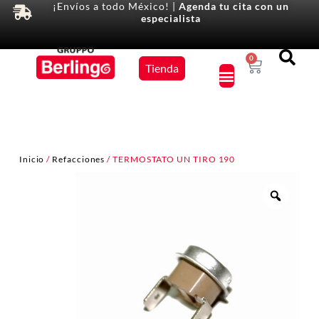
¡Envíos a todo México! |
Agenda tu cita con un
especialista
Equipos
0
Tienda
×
Inicio
/
Refacciones
/ TERMOSTATO UN TIRO 190