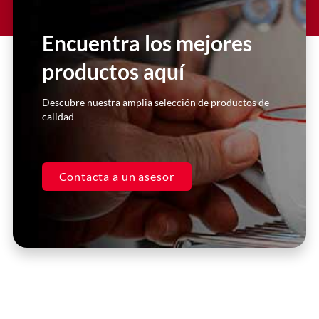
Lorem ipsum dolor sit amet
consectetur adipiscing elit dolor
Encuentra los mejores
productos aquí
Click Here
Descubre nuestra amplia selección de productos de
calidad
Contacta a un asesor