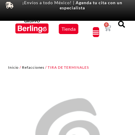
¡Envíos a todo México! |
Agenda tu cita con un
especialista
Equipos
0
Tienda
×
Inicio
/
Refacciones
/ TIRA DE TERMINALES