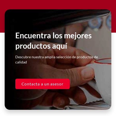
Slide 2 Heading
Lorem ipsum dolor sit amet
consectetur adipiscing elit dolor
Encuentra los mejores
productos aquí
Click Here
Descubre nuestra amplia selección de productos de
calidad
Contacta a un asesor