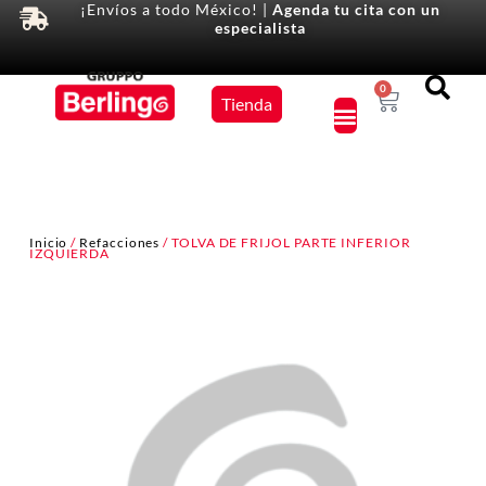
¡Envíos a todo México! |
Agenda tu cita con un
especialista
Equipos
0
Tienda
×
Inicio
/
Refacciones
/ TOLVA DE FRIJOL PARTE INFERIOR
IZQUIERDA