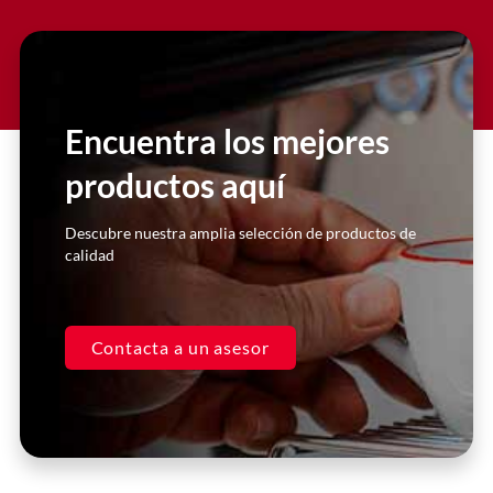
Slide 2 Heading
Lorem ipsum dolor sit amet
consectetur adipiscing elit dolor
Encuentra los mejores
productos aquí
Click Here
Descubre nuestra amplia selección de productos de
calidad
Contacta a un asesor