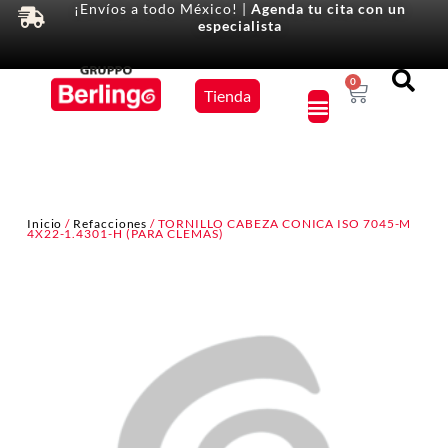
¡Envíos a todo México! |
Agenda tu cita con un
especialista
Equipos
0
Tienda
×
Inicio
/
Refacciones
/ TORNILLO CABEZA CONICA ISO 7045-M
4X22-1.4301-H (PARA CLEMAS)