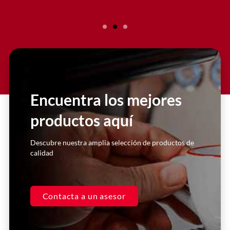
Slide 2 Heading
Lorem ipsum dolor sit amet
consectetur adipiscing elit dolor
Encuentra los mejores
productos aquí
Click Here
Descubre nuestra amplia selección de productos de
calidad
Contacta a un asesor