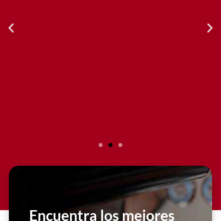
Slide 2 Heading
Lorem ipsum dolor sit amet
consectetur adipiscing elit dolor
Encuentra los mejores