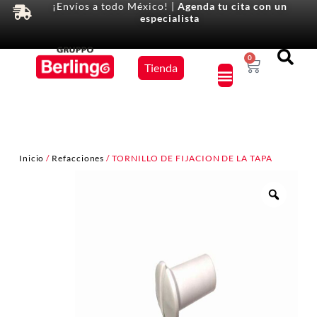
¡Envíos a todo México! |
Agenda tu cita con un
especialista
Equipos
0
Tienda
×
Inicio
/
Refacciones
/ TORNILLO DE FIJACION DE LA TAPA