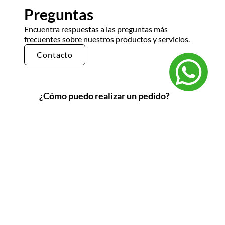
Preguntas
Encuentra respuestas a las preguntas más
frecuentes sobre nuestros productos y servicios.
Contacto
¿Cómo puedo realizar un pedido?
Puedes realizar un pedido en nuestra tienda en
línea seleccionando los productos que deseas y
siguiendo los pasos de pago. También puedes
comunicarte con nuestro equipo de ventas
para realizar un pedido por teléfono o correo
electrónico.
¿Cuál es el tiempo de entrega?
El tiempo de entrega varía según la ubicación y