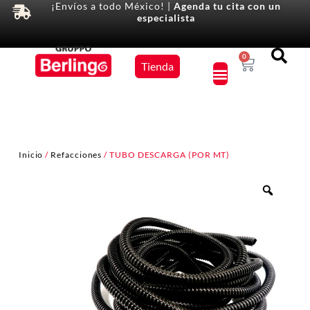
¡Envíos a todo México! |
Agenda tu cita con un
especialista
Equipos
0
Tienda
×
Inicio
/
Refacciones
/ TUBO DESCARGA (POR MT)