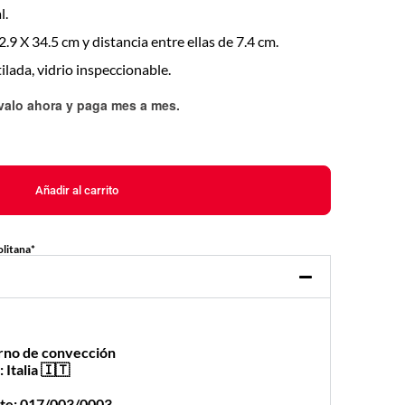
l.
2.9 X 34.5 cm y distancia entre ellas de 7.4 cm.
ilada, vidrio inspeccionable.
évalo ahora y paga mes a mes
.
Añadir al carrito
litana*
rno de convección
n
: Italia 🇮🇹
nte
: 017/003/0003