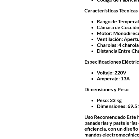
Características Técnicas
Rango de Tempera
Cámara de Cocció
Motor
: Monodirec
Ventilación
: Apertu
Charolas
: 4 charol
Distancia Entre Ch
Especificaciones Eléctri
Voltaje
: 220V
Amperaje
: 13A
Dimensiones y Peso
Peso
: 33 kg
Dimensiones
: 69.5
Uso Recomendado
Este h
panaderías y pastelerías
eficiencia, con un diseño
mandos electromecánico y