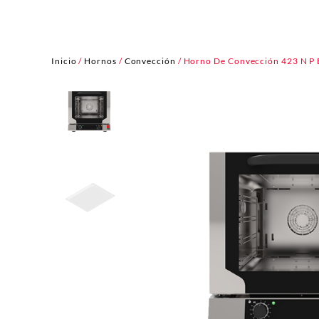
Inicio
/
Hornos
/
Convección
/ Horno De Convección 423 N P 