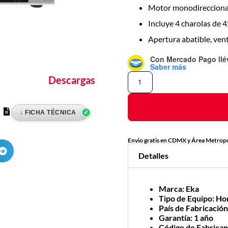
Motor monodirecciona
Incluye 4 charolas de 4
Apertura abatible, vent
Con Mercado Pago
ll
Saber más
Descargas
Envio gratis en CDMX y Área Metropo
Detalles
Marca
: Eka
Tipo de Equipo
: Ho
País de Fabricació
Garantía
: 1 año
Código de Fabrica