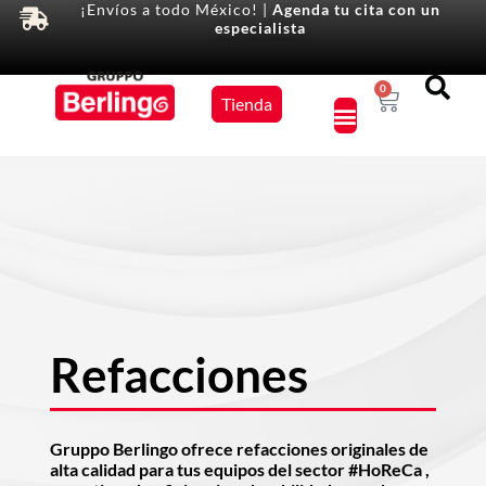
¡Envíos a todo México! |
Agenda tu cita con un
especialista
Equipos
0
Tienda
×
Refacciones
Gruppo Berlingo ofrece refacciones originales de
alta calidad para tus equipos del sector #HoReCa ,