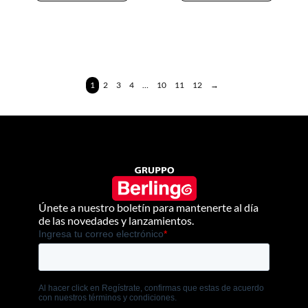
1
2
3
4
…
10
11
12
→
Únete a nuestro boletín para mantenerte al día
de las novedades y lanzamientos.