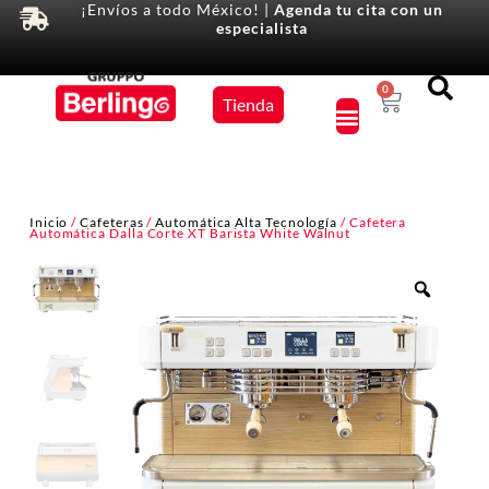
¡Envíos a todo México! |
Agenda tu cita con un
especialista
Equipos
0
Tienda
×
Inicio
/
Cafeteras
/
Automática Alta Tecnología
/ Cafetera
Automática Dalla Corte XT Barista White Walnut