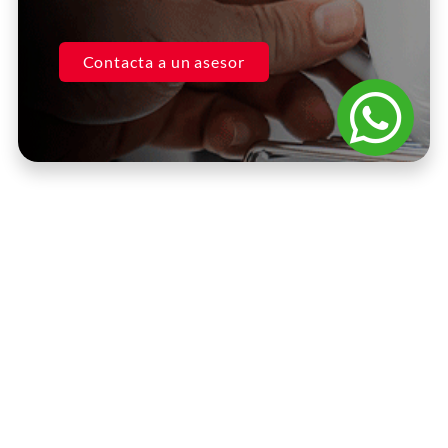
Contacta a un asesor
Preguntas
Encuentra respuestas a las preguntas más
frecuentes sobre nuestros productos y servicios.
Contacto
¿Cómo puedo realizar un pedido?